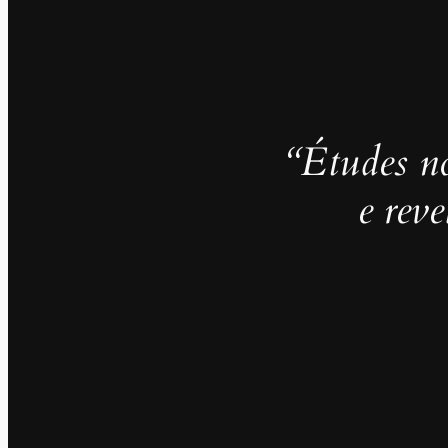
“Études no
e rev