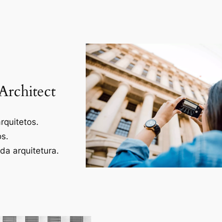
Architect
rquitetos.
os.
a arquitetura.