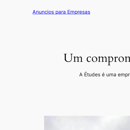
Pular
Anuncios para Empresas
para
o
conteúdo
Um compromis
A Études é uma empres