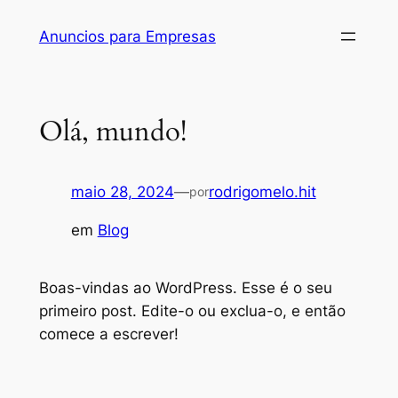
Pular
Anuncios para Empresas
para
o
conteúdo
Olá, mundo!
maio 28, 2024
—
rodrigomelo.hit
por
em
Blog
Boas-vindas ao WordPress. Esse é o seu
primeiro post. Edite-o ou exclua-o, e então
comece a escrever!